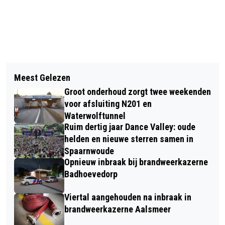
Vorig artikel
Volgend artikel
KOMENDE ZOMER GRATIS MET DE
Meest Gelezen
OPLEVERING 563
BUS NAAR STRANDEN BLOEMENDAAL
Groot onderhoud zorgt twee weekenden
STUDENTENWONINGEN IN HYDE PARK
EN ZANDVOORT
voor afsluiting N201 en
VAN START
Waterwolftunnel
Ruim dertig jaar Dance Valley: oude
helden en nieuwe sterren samen in
Spaarnwoude
Opnieuw inbraak bij brandweerkazerne
Badhoevedorp
Viertal aangehouden na inbraak in
brandweerkazerne Aalsmeer