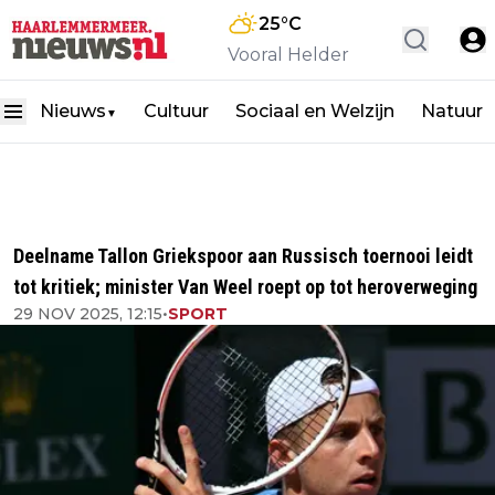
25
°C
Vooral Helder
Nieuws
Cultuur
Sociaal en Welzijn
Natuur
▼
Deelname Tallon Griekspoor aan Russisch toernooi leidt
tot kritiek; minister Van Weel roept op tot heroverweging
29 NOV 2025, 12:15
•
SPORT