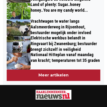
Land of plenty: Sugar..honey
honey..You are my candy world...
Vrachtwagen te water langs
Aalsmeerderweg in Rijsenhout,
bestuurder mogelijk onder invloed
Elektrische werkbus belandt in
Ringvaart bij Zwanenburg; bestuurder
brengt zichzelf in veiligheid
Nationaal Hitteplan vanaf maandag
van kracht; temperaturen tot 35 graden
Meer artikelen