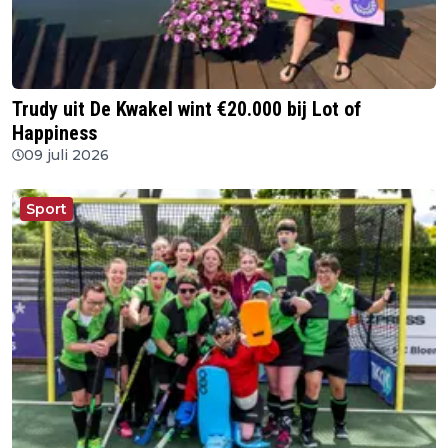
Trudy uit De Kwakel wint €20.000 bij Lot of
Happiness
09 juli 2026
Sport