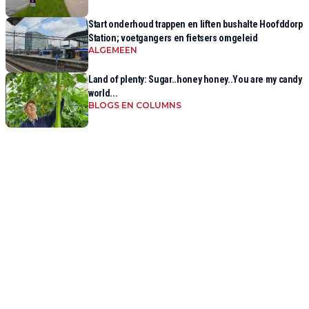
Start onderhoud trappen en liften bushalte Hoofddorp
Station; voetgangers en fietsers omgeleid
ALGEMEEN
Land of plenty: Sugar..honey honey..You are my candy
world...
BLOGS EN COLUMNS