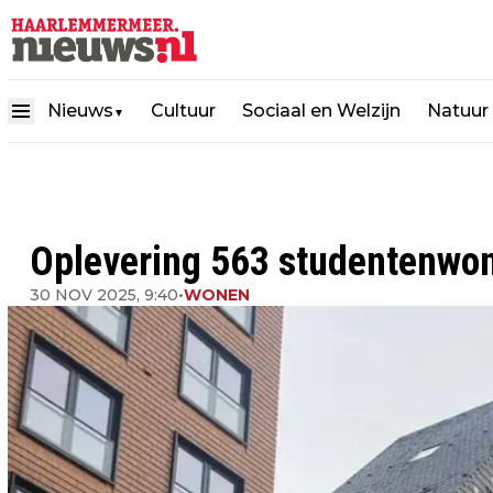
Nieuws
Cultuur
Sociaal en Welzijn
Natuur
▼
Oplevering 563 studentenwon
30 NOV 2025, 9:40
•
WONEN