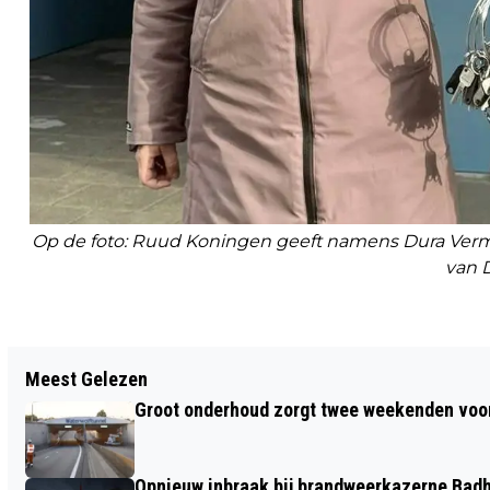
Op de foto: Ruud Koningen geeft namens Dura Verm
van
Vorig artikel
Meest Gelezen
DEELNAME TALLON GRIEKSPOOR AAN
Groot onderhoud zorgt twee weekenden voor
RUSSISCH TOERNOOI LEIDT TOT
KRITIEK; MINISTER VAN WEEL ROEPT OP
Opnieuw inbraak bij brandweerkazerne Bad