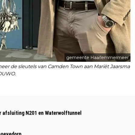
gemeente Haarlemmermeer
eer de sleutels van Camden Town aan Mariët Jaarsma
 DUWO.
Volgend artikel
RAADHUISPLEIN HOOFDDORP TIJDELIJK
 afsluiting N201 en Waterwolftunnel
INGERICHT
hoevedorp