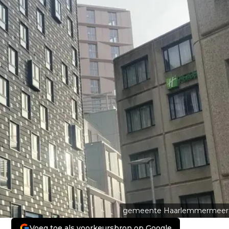
gemeente Haarlemmermeer
Voeg toe als voorkeursbron op Google