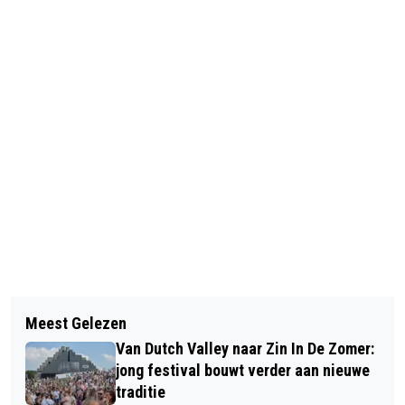
Vorig artikel
Volgend artikel
HAARLEM OPENT DEUREN VOOR
Meest Gelezen
SPECIAL OLYMPICS NATIONALE
GROOTSTE INCLUSIEVE SPORTFEEST
Van Dutch Valley naar Zin In De Zomer:
SPELEN AFGESLOTEN: WEEKEND VOL
VAN NEDERLAND: INDRUKWEKKENDE
jong festival bouwt verder aan nieuwe
SPORT EN PLEZIER VOOR RUIM 2200
traditie
START VAN DE SPECIAL OLYMPICS