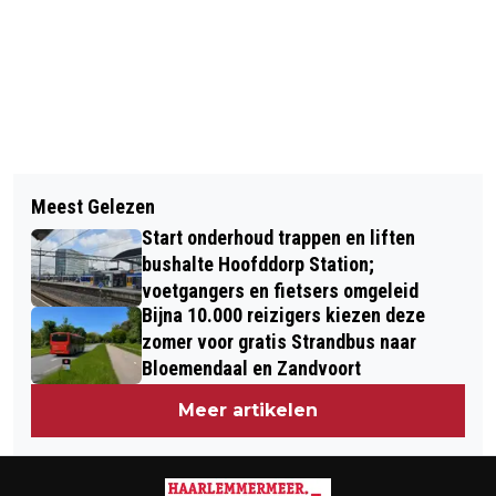
Vorig artikel
Volgend artikel
DUIZENDEN DEELNEMERS TROTSEREN
Meest Gelezen
REGEN BRENGT HERSTEL EN
MODDER EN HINDERNISSEN TIJDENS
Start onderhoud trappen en liften
VERRASSINGEN OP NEW TERRA
MUD MASTERS IN HAARLEMMERMEER
bushalte Hoofddorp Station;
voetgangers en fietsers omgeleid
Bijna 10.000 reizigers kiezen deze
zomer voor gratis Strandbus naar
Bloemendaal en Zandvoort
Meer artikelen