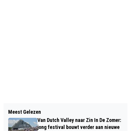
Vorig artikel
Volgend artikel
TWEE WEKEN OP PAD NAAR ITALIË
Meest Gelezen
STICHTING MEERGROEN ERVAART
VOOR PIUALBERI.ORA
Van Dutch Valley naar Zin In De Zomer:
WEEK VAN STEUN EN DRAAGVLAK
(MEERBOMEN.NU)
jong festival bouwt verder aan nieuwe