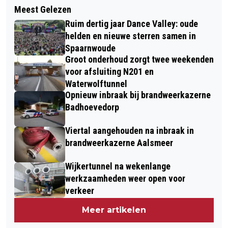
BIJ ORANJE GING HET LIGT UIT,
Meest Gelezen
TECHPORT EN RABOBANK WERKEN
MAAR GELUKKIG HEBBEN WE NOG
Ruim dertig jaar Dance Valley: oude
SAMEN AAN VERSNELLEN
MAX EN MATHIEU
helden en nieuwe sterren samen in
INNOVATIES BIJ ONDERNEMERS
Spaarnwoude
Groot onderhoud zorgt twee weekenden
voor afsluiting N201 en
Waterwolftunnel
Opnieuw inbraak bij brandweerkazerne
Badhoevedorp
Viertal aangehouden na inbraak in
brandweerkazerne Aalsmeer
Wijkertunnel na wekenlange
werkzaamheden weer open voor
verkeer
Meer artikelen