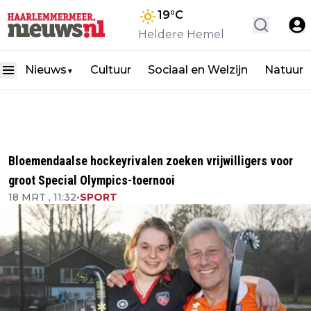
19
°C
Heldere Hemel
Nieuws
Cultuur
Sociaal en Welzijn
Natuur
▼
Bloemendaalse hockeyrivalen zoeken vrijwilligers voor
groot Special Olympics-toernooi
18 MRT , 11:32
•
SPORT