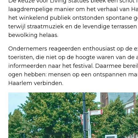
De keuze voor Living Statues bleek een schot 
laagdrempelige manier om het verhaal van Ha
het winkelend publiek ontstonden spontane g
terwijl straatmuziek en de levendige terrasse
bewolking helaas.
Ondernemers reageerden enthousiast op de ext
toeristen, die niet op de hoogte waren van de 
informeerden naar het festival. Daarmee bereik
ogen hebben: mensen op een ontspannen mani
Haarlem verbinden.