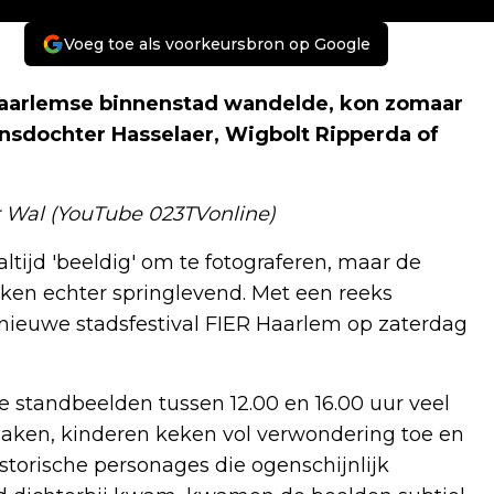
Voeg toe als voorkeursbron op Google
arlemse binnenstad wandelde, kon zomaar
sdochter Hasselaer, Wigbolt Ripperda of
er Wal (YouTube 023TVonline)
ltijd 'beeldig' om te fotograferen, maar de
eken echter springlevend. Met een reeks
 nieuwe stadsfestival FIER Haarlem op zaterdag
 standbeelden tussen 12.00 en 16.00 uur veel
maken, kinderen keken vol verwondering toe en
istorische personages die ogenschijnlijk