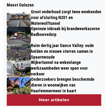
Meest Gelezen
Groot onderhoud zorgt twee weekenden
voor afsluiting N201 en
Waterwolftunnel
Opnieuw inbraak bij brandweerkazerne
Badhoevedorp
Ruim dertig jaar Dance Valley: oude
helden en nieuwe sterren samen in
Spaarnwoude
Wijkertunnel na wekenlange
werkzaamheden weer open voor
verkeer
Onderzoekers brengen beschermde
dieren in woonwijken van
Haarlemmermeer in kaart
Meer artikelen