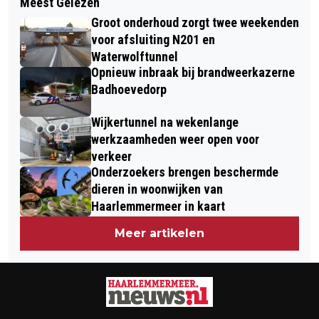
Meest Gelezen
KETI KOTI 2026 IN HAARLEM: EEN
NA STRAFSCHOPPEN
Groot onderhoud zorgt twee weekenden
STAD DIE SAMEN HERDENKT EN DE
UITGESCHAKELD OP WK
voor afsluiting N201 en
VRIJHEID VIERT
Waterwolftunnel
Opnieuw inbraak bij brandweerkazerne
Badhoevedorp
Wijkertunnel na wekenlange
werkzaamheden weer open voor
verkeer
Onderzoekers brengen beschermde
dieren in woonwijken van
Haarlemmermeer in kaart
Meer artikelen