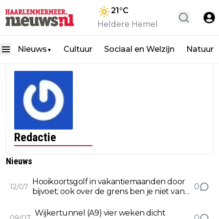
21
°C
Heldere Hemel
Nieuws
Cultuur
Sociaal en Welzijn
Natuur
▼
Redactie
Nieuws
Hooikoortsgolf in vakantiemaanden door
0
12/07
bijvoet; ook over de grens ben je niet van
de pollen af
Wijkertunnel (A9) vier weken dicht
0
09/07