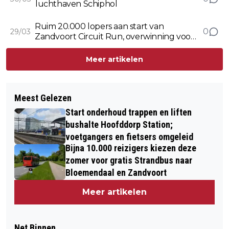
luchthaven Schiphol
Ruim 20.000 lopers aan start van
0
29/03
Zandvoort Circuit Run, overwinning voor
Sander Vercauteren en Mikky Keetels
Meer artikelen
Meest Gelezen
Start onderhoud trappen en liften
bushalte Hoofddorp Station;
voetgangers en fietsers omgeleid
Bijna 10.000 reizigers kiezen deze
zomer voor gratis Strandbus naar
Bloemendaal en Zandvoort
Meer artikelen
Net Binnen