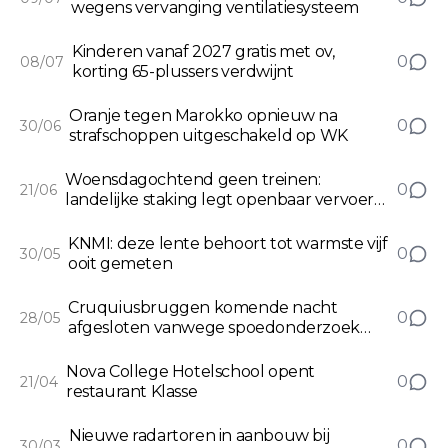
wegens vervanging ventilatiesysteem
Kinderen vanaf 2027 gratis met ov,
0
08/07
korting 65-plussers verdwijnt
Oranje tegen Marokko opnieuw na
0
30/06
strafschoppen uitgeschakeld op WK
Woensdagochtend geen treinen:
0
21/06
landelijke staking legt openbaar vervoer
stil
KNMI: deze lente behoort tot warmste vijf
0
30/05
ooit gemeten
Cruquiusbruggen komende nacht
0
28/05
afgesloten vanwege spoedonderzoek
naar storing
Nova College Hotelschool opent
0
21/04
restaurant Klasse
Nieuwe radartoren in aanbouw bij
0
30/03