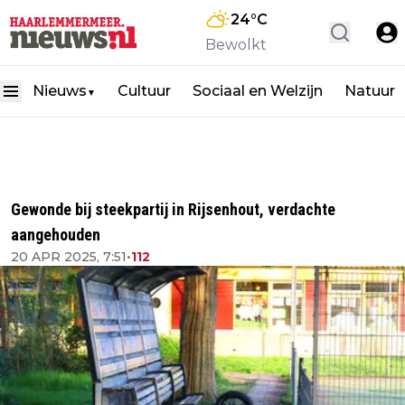
24
°C
Bewolkt
Nieuws
Cultuur
Sociaal en Welzijn
Natuur
▼
Gewonde bij steekpartij in Rijsenhout, verdachte
aangehouden
20 APR 2025, 7:51
•
112