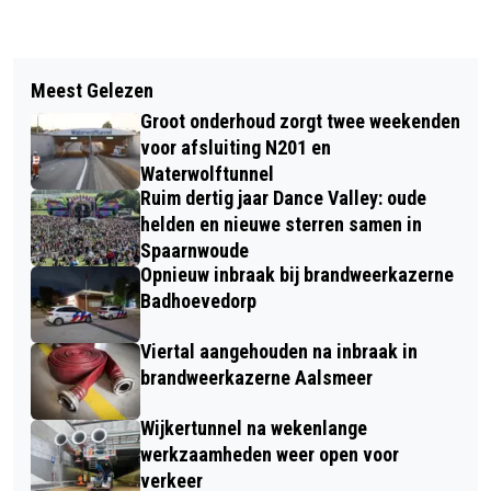
Vorig artikel
Volgend artikel
KEUKENHOF MET PASEN: VOORMALIG
Meest Gelezen
VOOR DE ZESDE KEER ‘DAG VAN DE
KRUIDENTUINTJE VAN JACOBA VAN
Groot onderhoud zorgt twee weekenden
KINDERRAAD’ HAARLEMMERMEER;
BEIEREN IN VOLLE BLOEI
voor afsluiting N201 en
ENOCH NIEUWE
Waterwolftunnel
Ruim dertig jaar Dance Valley: oude
KINDERBURGEMEESTER
helden en nieuwe sterren samen in
Spaarnwoude
Opnieuw inbraak bij brandweerkazerne
Badhoevedorp
Viertal aangehouden na inbraak in
brandweerkazerne Aalsmeer
Wijkertunnel na wekenlange
werkzaamheden weer open voor
verkeer