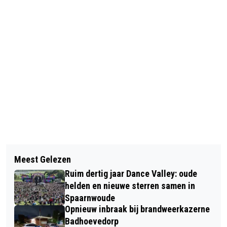
Vorig artikel
Volgend artikel
VIJFTIG ZORGAPPARTEMENTEN VOOR
Meest Gelezen
ZWAAR VERKEERSONGEVAL OP A9
OUDEREN IN NIEUW-VENNEP
Ruim dertig jaar Dance Valley: oude
BIJ BADHOEVEDORP: ZEKER ÉÉN DODE
helden en nieuwe sterren samen in
EN MEERDERE GEWONDEN
Spaarnwoude
Opnieuw inbraak bij brandweerkazerne
Badhoevedorp