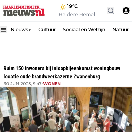
19
°C
Heldere Hemel
Nieuws
Cultuur
Sociaal en Welzijn
Natuur
▼
Ruim 150 inwoners bij inloopbijeenkomst woningbouw
locatie oude brandweerkazerne Zwanenburg
30 JUN 2025, 9:47
•
WONEN