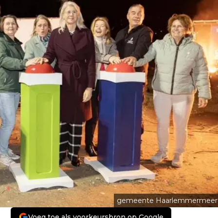
gemeente Haarlemmermeer
Voeg toe als voorkeursbron op Google