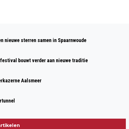
Volgend artikel
ONTWERPBESLUIT WOONGEBOUW DE
 en nieuwe sterren samen in Spaarnwoude
FOYER IN HOOFDDORP KLAAR VOOR
INSPRAAK
 festival bouwt verder aan nieuwe traditie
eerkazerne Aalsmeer
rtunnel
rtikelen