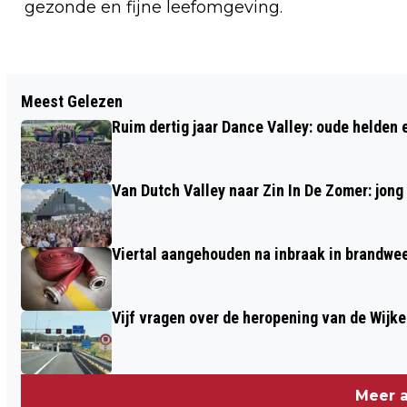
gezonde en fijne leefomgeving.
Vorig artikel
Meest Gelezen
LICHT, POËZIE EN HERINNERING
Ruim dertig jaar Dance Valley: oude helden
TIJDENS JAARLIJKSE HERDENKING OP
GEDENKPARK WESTERVELD
Van Dutch Valley naar Zin In De Zomer: jong
Viertal aangehouden na inbraak in brandw
Vijf vragen over de heropening van de Wijke
Meer a