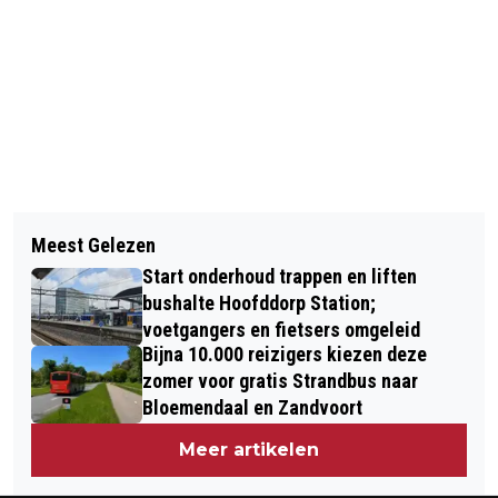
Vorig artikel
Volgend artikel
VLIEGTUIG MAAK NOODLANDING OP
Meest Gelezen
AUTO OP ZIJKANT IN HOOFDDORP,
SCHIPHOL NA ROOKONTWIKKELING
Start onderhoud trappen en liften
POLITIE BRENGT PERSOON NAAR
AAN BOORD
bushalte Hoofddorp Station;
HUIS
voetgangers en fietsers omgeleid
Bijna 10.000 reizigers kiezen deze
zomer voor gratis Strandbus naar
Bloemendaal en Zandvoort
Meer artikelen