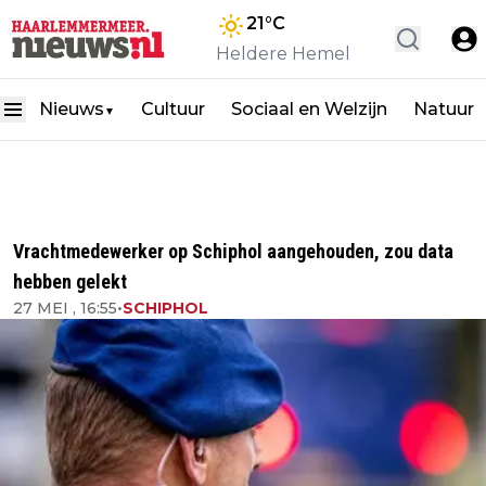
21
°C
Heldere Hemel
Nieuws
Cultuur
Sociaal en Welzijn
Natuur
▼
Vrachtmedewerker op Schiphol aangehouden, zou data
hebben gelekt
27 MEI , 16:55
•
SCHIPHOL