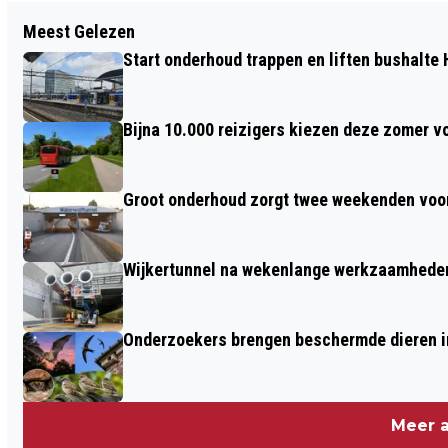
Vorig artikel
Meest Gelezen
TOUR DE FRANCE VAN START, EN DUS
Start onderhoud trappen en liften bushalte
HOREN WE IEDERE DAG WEER TRUMPET
CROSS
Bijna 10.000 reizigers kiezen deze zomer v
Groot onderhoud zorgt twee weekenden voor
Wijkertunnel na wekenlange werkzaamheden
Onderzoekers brengen beschermde dieren i
Meer a