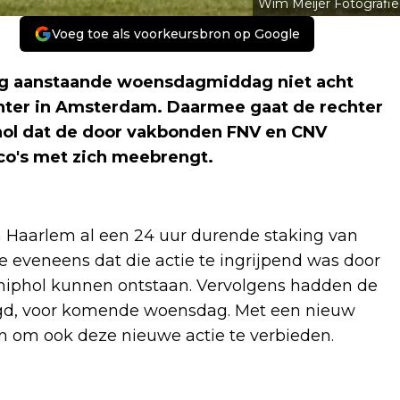
Wim Meijer Fotografie
Voeg toe als voorkeursbron op Google
 aanstaande woensdagmiddag niet acht
chter in Amsterdam. Daarmee gaat de rechter
hol dat de door vakbonden FNV en CNV
ico's met zich meebrengt.
 Haarlem al een 24 uur durende staking van
 eveneens dat die actie te ingrijpend was door
chiphol kunnen ontstaan. Vervolgens hadden de
gd, voor komende woensdag. Met een nieuw
n om ook deze nieuwe actie te verbieden.