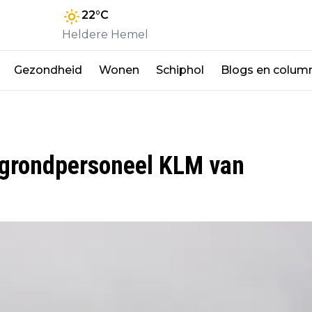
22
°C
Heldere Hemel
Gezondheid
Wonen
Schiphol
Blogs en colum
n grondpersoneel KLM van