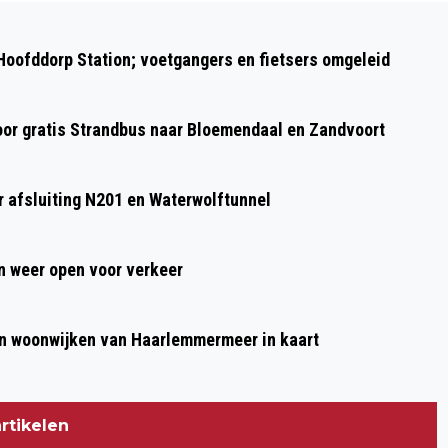
Volgend artikel
AUTO’S ZWAAR BESCHADIGD BIJ
 Hoofddorp Station; voetgangers en fietsers omgeleid
AANRIJDING IN BADHOEVEDORP: ÉÉN
VOERTUIG IN SLOOT, ANDER TEGEN
oor gratis Strandbus naar Bloemendaal en Zandvoort
BOOM
 afsluiting N201 en Waterwolftunnel
 weer open voor verkeer
n woonwijken van Haarlemmermeer in kaart
rtikelen