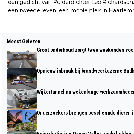
een gedicht van Polderdichter Leo Richardson.
een tweede leven, een mooie plek in Haarle
Vorig artikel
Meest Gelezen
BURGEMEESTER DIEP GESCHOKT DOOR
Groot onderhoud zorgt twee weekenden voor
DOOD VAN VROUW IN NIEUW-VENNEP
Opnieuw inbraak bij brandweerkazerne Bad
Wijkertunnel na wekenlange werkzaamheden
Onderzoekers brengen beschermde dieren i
Ruim dertig jaar Dance Valley: oude helden