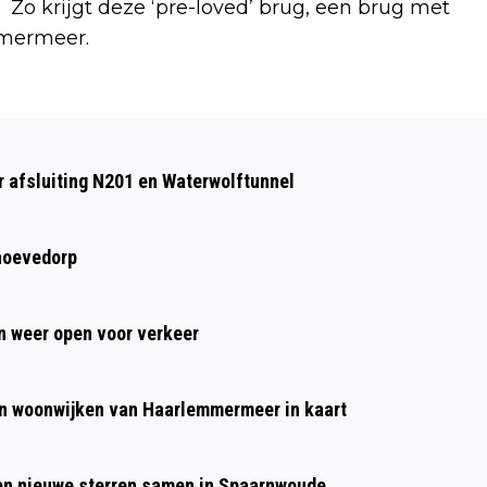
 Zo krijgt deze ‘pre-loved’ brug, een brug met
mmermeer.
Volgend artikel
OVERVAL OP WINKEL BIJ
 afsluiting N201 en Waterwolftunnel
WINKELCENTRUM MUIDERBOS, POLITIE
ZOEKT TWEE VERDACHTEN
hoevedorp
 weer open voor verkeer
n woonwijken van Haarlemmermeer in kaart
 en nieuwe sterren samen in Spaarnwoude