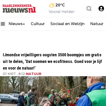
20
°C
Vooral Helder
Nieuws
Cultuur
Sociaal en Welzijn
Natuur
▼
IJmondse vrijwilligers oogsten 3500 boompjes om gratis
uit te delen, ‘Dat noemen we ecofitness. Goed voor je lijf
en voor de natuur!’
01 MRT , 8:12
•
NATUUR