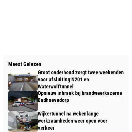
Vorig artikel
Volgend artikel
FLINKE UITSLAANDE BRAND IN
Meest Gelezen
STICHTING MEERGROEN: BOOM VOOR
SCHUUR NAAST WONING IN
Groot onderhoud zorgt twee weekenden
BOOM RICHTING EEN GROENER
HOOFDDORP
voor afsluiting N201 en
NEDERLAND
Waterwolftunnel
Opnieuw inbraak bij brandweerkazerne
Badhoevedorp
Wijkertunnel na wekenlange
werkzaamheden weer open voor
verkeer