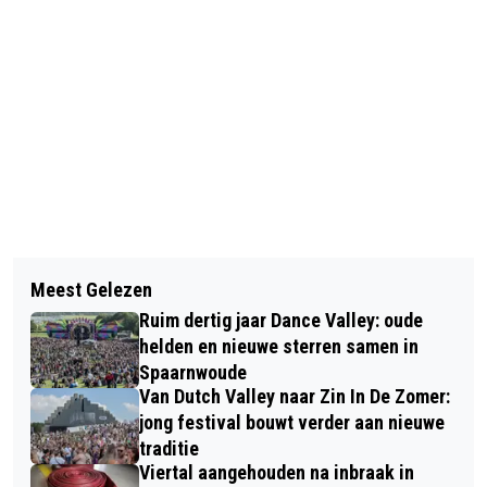
Vorig artikel
Volgend artikel
SPORT- EN BEWEEGLEIDER ‘FITTE
Meest Gelezen
KLEINE BRAND IN FIETSENWINKEL
SENIOR’ BIJ NOVA COLLEGE CIOS
Ruim dertig jaar Dance Valley: oude
HOOFDDORP
helden en nieuwe sterren samen in
Spaarnwoude
Van Dutch Valley naar Zin In De Zomer:
jong festival bouwt verder aan nieuwe
traditie
Viertal aangehouden na inbraak in