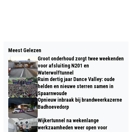
Vorig artikel
Volgend artikel
MISHANDELING OP AMSTERDAMSE
Meest Gelezen
NOORDERLICHT KLEURT DE HEMEL IN
BAAN IN LIJNDEN NA VERMOEDELIJK
Groot onderhoud zorgt twee weekenden
KENNEMERLAND
VERKEERSCONFLICT
voor afsluiting N201 en
Waterwolftunnel
Ruim dertig jaar Dance Valley: oude
helden en nieuwe sterren samen in
Spaarnwoude
Opnieuw inbraak bij brandweerkazerne
Badhoevedorp
Wijkertunnel na wekenlange
werkzaamheden weer open voor