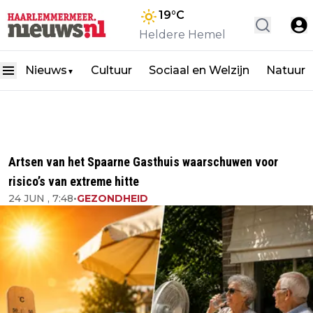
19
°C
Heldere Hemel
Nieuws
Cultuur
Sociaal en Welzijn
Natuur
▼
Artsen van het Spaarne Gasthuis waarschuwen voor
risico’s van extreme hitte
24 JUN , 7:48
•
GEZONDHEID