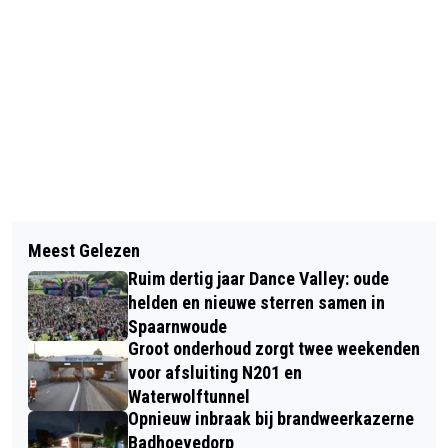
Vorig artikel
Volgend artikel
SLECHTVALKJES GERINGD OP 90
Meest Gelezen
FEESTWEEK NIEUW-VENNEP, CULINAIR
METER HOOGTE
Ruim dertig jaar Dance Valley: oude
ZWANENBURG, AUTOCROSS EN MEER
helden en nieuwe sterren samen in
EVENEMENTEN AFGELAST OM CODE
Spaarnwoude
Groot onderhoud zorgt twee weekenden
ROOD
voor afsluiting N201 en
Waterwolftunnel
Opnieuw inbraak bij brandweerkazerne
Badhoevedorp