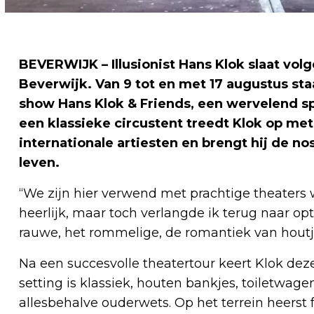
BEVERWIJK – Illusionist Hans Klok slaat vol
Beverwijk. Van 9 tot en met 17 augustus staa
show Hans Klok & Friends, een wervelend spek
een klassieke circustent treedt Klok op met
internationale artiesten en brengt hij de no
leven.
“We zijn hier verwend met prachtige theaters wa
heerlijk, maar toch verlangde ik terug naar optr
rauwe, het rommelige, de romantiek van houtje-
Na een succesvolle theatertour keert Klok dez
setting is klassiek, houten bankjes, toiletwa
allesbehalve ouderwets. Op het terrein heerst 