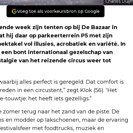
Charles Duijff
Voeg toe als voorkeursbron op Google
gende week zijn tenten op bij De Bazaar in
t hij daar op parkeerterrein P5 met zijn
takel vol illusies, acrobatiek en variété. In
 een bont internationaal gezelschap van
stalgie van het reizende circus weer tot
arbij alles perfect is geregeld. Dat comfort is
eden in een circustent,” zegt Klok (56). “Het
touwtje; het heeft iets gezelligs.”
e zomer terug naar het zand van de piste. De
gens en modder op lakschoenen, maar de ervaring
festivalsfeer met foodtrucks, muziek en