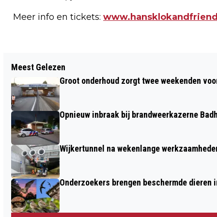
Meer info en tickets:
www.hansklokandfrien
Vorig artikel
Meest Gelezen
PRIDE AT THE BEACH KLEURT
Groot onderhoud zorgt twee weekenden voor
ZANDVOORT MET LOVE
Opnieuw inbraak bij brandweerkazerne Bad
Wijkertunnel na wekenlange werkzaamheden
Onderzoekers brengen beschermde dieren i