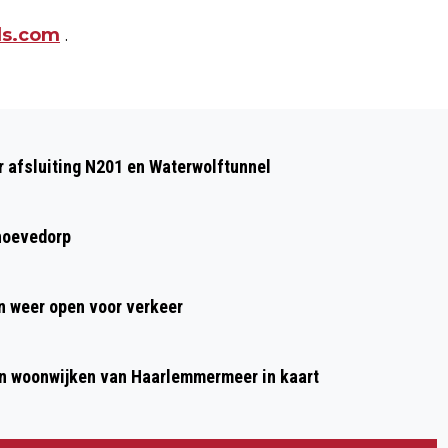
ds.com
.
Volgend artikel
INTERNATIONAAL GESIGNALEERDE
 afsluiting N201 en Waterwolftunnel
HORLOGEDIEF AANGEHOUDEN OP
SCHIPHOL
hoevedorp
 weer open voor verkeer
n woonwijken van Haarlemmermeer in kaart