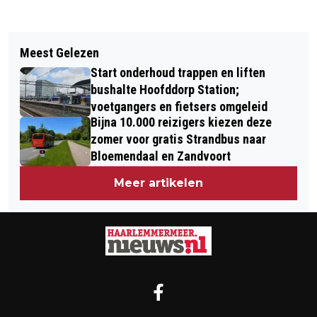
Vorig artikel
Volgend artikel
OVERVAL OP CASINO IN HOOFDDORP:
Meest Gelezen
NIEUWE MILIEUSTRAAT IN NIEUW-
DADER SLAAT OP DE VLUCHT, POLITIE
Start onderhoud trappen en liften
VENNEP VANAF 4 FEBRUARI OPEN
ZOEKT GETUIGEN
bushalte Hoofddorp Station;
voetgangers en fietsers omgeleid
Bijna 10.000 reizigers kiezen deze
zomer voor gratis Strandbus naar
Bloemendaal en Zandvoort
Meer artikelen