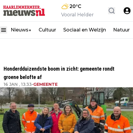
20
°C
Vooral Helder
Nieuws
Cultuur
Sociaal en Welzijn
Natuur
▼
Honderdduizendste boom in zicht: gemeente rondt
groene belofte af
16 JAN , 13:33
•
GEMEENTE