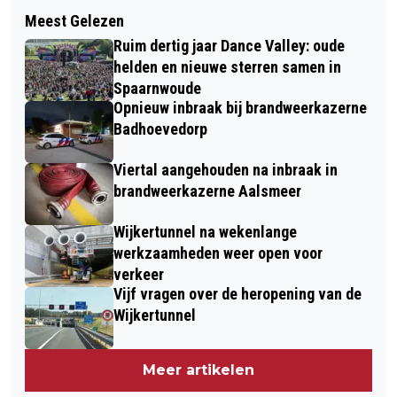
Volgend artikel
HUMANITAS BELASTINGSPREEKUUR
Meest Gelezen
MAN (54) MISHANDELD OP
CPUNT BIBLIOTHEEK HOOFDDORP
Ruim dertig jaar Dance Valley: oude
PARKEERTERREIN IN BADHOEVEDORP;
helden en nieuwe sterren samen in
HONDJE GEGREPEN EN LATER
Spaarnwoude
Opnieuw inbraak bij brandweerkazerne
LOSGELATEN
Badhoevedorp
Viertal aangehouden na inbraak in
brandweerkazerne Aalsmeer
Wijkertunnel na wekenlange
werkzaamheden weer open voor
verkeer
Vijf vragen over de heropening van de
Wijkertunnel
Meer artikelen