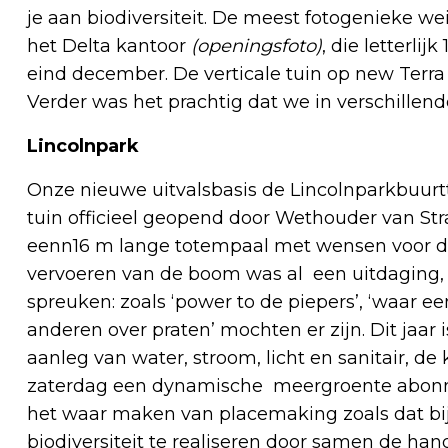
je aan biodiversiteit. De meest fotogenieke 
het Delta kantoor
(openingsfoto)
, die letterli
eind december. De verticale tuin op new Terra
Verder was het prachtig dat we in verschillen
Lincolnpark
Onze nieuwe uitvalsbasis de Lincolnparkbuurtt
tuin officieel geopend door Wethouder van S
eenn16 m lange totempaal met wensen voor de
vervoeren van de boom was al een uitdaging
spreuken: zoals ‘power to de piepers’, ‘waar ee
anderen over praten’ mochten er zijn. Dit jaar
aanleg van water, stroom, licht en sanitair, de
zaterdag een dynamische meergroente abonne
het waar maken van placemaking zoals dat bij 
biodiversiteit te realiseren door samen de ha