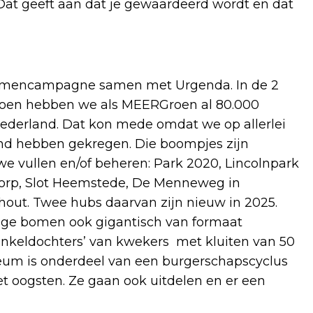
 Dat geeft aan dat je gewaardeerd wordt en dat
erbomencampagne samen met Urgenda. In de 2
oen hebben we als MEERGroen al 80.000
ederland. Dat kon mede omdat we op allerlei
d hebben gekregen. Die boompjes zijn
e vullen en/of beheren: Park 2020, Lincolnpark
orp, Slot Heemstede, De Menneweg in
hout. Twee hubs daarvan zijn nieuw in 2025.
mige bomen ook gigantisch van formaat
winkeldochters’ van kwekers met kluiten van 50
eum is onderdeel van een burgerschapscyclus
t oogsten. Ze gaan ook uitdelen en er een