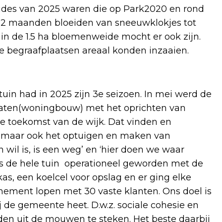
weides van 2025 waren die op Park2020 en rond
jk 12 maanden bloeiden van sneeuwklokjes tot
 in de 1.5 ha bloemenweide mocht er ook zijn.
de begraafplaatsen areaal konden inzaaien.
uin had in 2025 zijn 3e seizoen. In mei werd de
traten(woningbouw) met het oprichten van
 toekomst van de wijk. Dat vinden en
, maar ook het optuigen en maken van
n wil is, is een weg’ en ‘hier doen we waar
 is de hele tuin operationeel geworden met de
 kas, een koelcel voor opslag en er ging elke
ment lopen met 30 vaste klanten. Ons doel is
de gemeente heet. D.w.z. sociale cohesie en
nden uit de mouwen te steken. Het beste daarbij