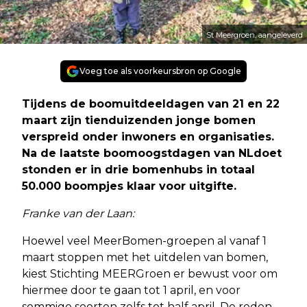
St Meergroen, aangeleverd
Voeg toe als voorkeursbron op Google
Tijdens de boomuitdeeldagen van 21 en 22
maart zijn tienduizenden jonge bomen
verspreid onder inwoners en organisaties.
Na de laatste boomoogstdagen van NLdoet
stonden er in drie bomenhubs in totaal
50.000 boompjes klaar voor uitgifte.
Franke van der Laan:
Hoewel veel MeerBomen-groepen al vanaf 1
maart stoppen met het uitdelen van bomen,
kiest Stichting MEERGroen er bewust voor om
hiermee door te gaan tot 1 april, en voor
sommige soorten zelfs tot half april. De reden