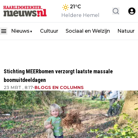
21
°C
Heldere Hemel
Nieuws
Cultuur
Sociaal en Welzijn
Natuur
▼
Stichting MEERbomen verzorgt laatste massale
boomuitdeeldagen
23 MRT , 8:17
•
BLOGS EN COLUMNS