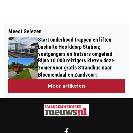
Vorig artikel
Volgend artikel
NOVA COLLEGE HOUDT OPEN DAG IN
Meest Gelezen
PAASSPEURTOCHT OP BOERDERIJ
BEVERWIJK, HAARLEM, HOOFDDORP,
Start onderhoud trappen en liften
ZORGVRIJ COMBINEERT SPEL EN
IJMUIDEN EN AMSTELVEEN
bushalte Hoofddorp Station;
EDUCATIE
voetgangers en fietsers omgeleid
Bijna 10.000 reizigers kiezen deze
zomer voor gratis Strandbus naar
Bloemendaal en Zandvoort
Meer artikelen