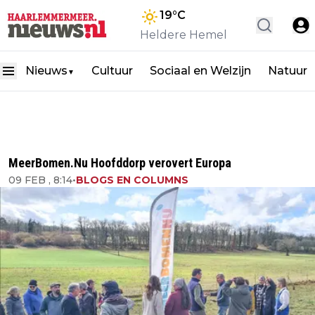
19
°C
Heldere Hemel
Nieuws
Cultuur
Sociaal en Welzijn
Natuur
▼
MeerBomen.Nu Hoofddorp verovert Europa
09 FEB , 8:14
•
BLOGS EN COLUMNS