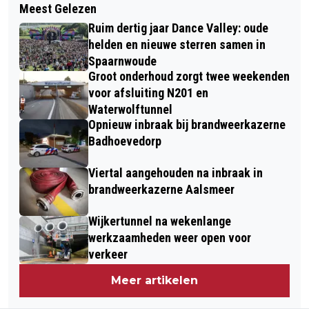
Meest Gelezen
JONGEN BEROOFD VAN FIETS IN
PRESENTEERT KANDIDATENLIJST
Ruim dertig jaar Dance Valley: oude
HOOFDDORP; POLITIE ZOEKT
VOOR
helden en nieuwe sterren samen in
GETUIGEN
Spaarnwoude
GEMEENTERAADSVERKIEZINGEN 2026
Groot onderhoud zorgt twee weekenden
voor afsluiting N201 en
Waterwolftunnel
Opnieuw inbraak bij brandweerkazerne
Badhoevedorp
Viertal aangehouden na inbraak in
brandweerkazerne Aalsmeer
Wijkertunnel na wekenlange
werkzaamheden weer open voor
verkeer
Meer artikelen