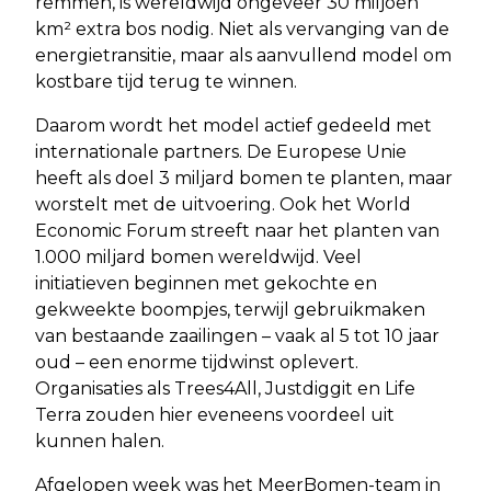
remmen, is wereldwijd ongeveer 30 miljoen
km² extra bos nodig. Niet als vervanging van de
energietransitie, maar als aanvullend model om
kostbare tijd terug te winnen.
Daarom wordt het model actief gedeeld met
internationale partners. De Europese Unie
heeft als doel 3 miljard bomen te planten, maar
worstelt met de uitvoering. Ook het World
Economic Forum streeft naar het planten van
1.000 miljard bomen wereldwijd. Veel
initiatieven beginnen met gekochte en
gekweekte boompjes, terwijl gebruikmaken
van bestaande zaailingen – vaak al 5 tot 10 jaar
oud – een enorme tijdwinst oplevert.
Organisaties als Trees4All, Justdiggit en Life
Terra zouden hier eveneens voordeel uit
kunnen halen.
Afgelopen week was het MeerBomen-team in