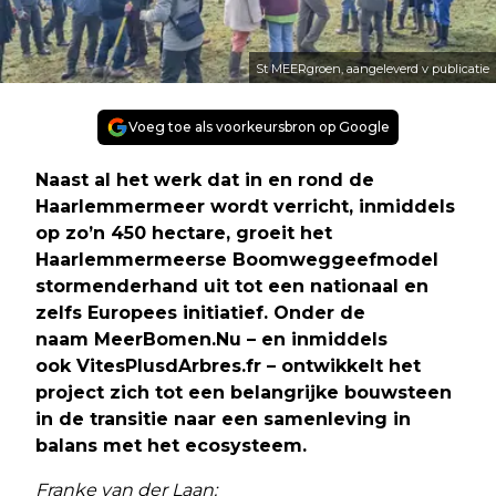
St MEERgroen, aangeleverd v publicatie
Voeg toe als voorkeursbron op Google
Naast al het werk dat in en rond de
Haarlemmermeer wordt verricht, inmiddels
op zo’n 450 hectare, groeit het
Haarlemmermeerse Boomweggeefmodel
stormenderhand uit tot een nationaal en
zelfs Europees initiatief. Onder de
naam MeerBomen.Nu – en inmiddels
ook VitesPlusdArbres.fr – ontwikkelt het
project zich tot een belangrijke bouwsteen
in de transitie naar een samenleving in
balans met het ecosysteem.
Franke van der Laan: