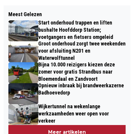
Vorig artikel
Volgend artikel
JONGEN BEROOFD VAN FATBIKE IN
Meest Gelezen
SOPHIE UIT NIEUW-VENNEP DOET MEE
HOOFDDORP, POLITIE ZOEKT
Start onderhoud trappen en liften
AAN PROJECT DANS
GETUIGEN
bushalte Hoofddorp Station;
voetgangers en fietsers omgeleid
Groot onderhoud zorgt twee weekenden
voor afsluiting N201 en
Waterwolftunnel
Bijna 10.000 reizigers kiezen deze
zomer voor gratis Strandbus naar
Bloemendaal en Zandvoort
Opnieuw inbraak bij brandweerkazerne
Badhoevedorp
Wijkertunnel na wekenlange
werkzaamheden weer open voor
verkeer
Meer artikelen