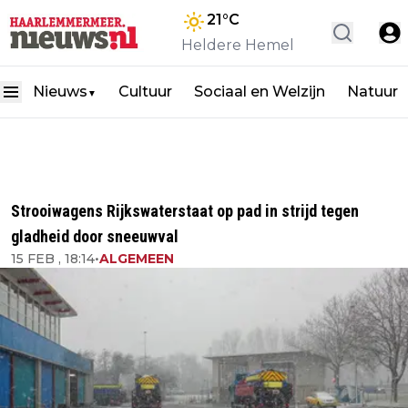
21
°C
Heldere Hemel
Nieuws
Cultuur
Sociaal en Welzijn
Natuur
▼
Strooiwagens Rijkswaterstaat op pad in strijd tegen
gladheid door sneeuwval
15 FEB , 18:14
•
ALGEMEEN