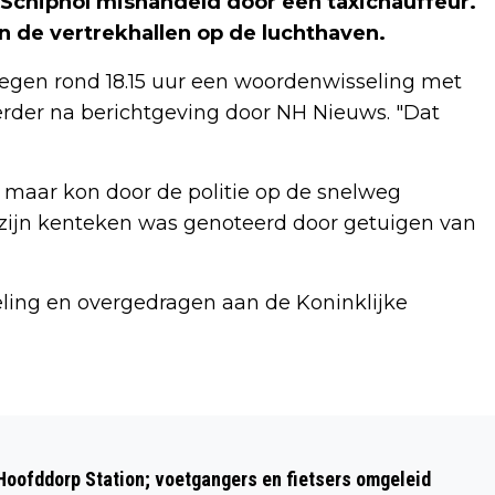
Schiphol mishandeld door een taxichauffeur.
n de vertrekhallen op de luchthaven.
 kregen rond 18.15 uur een woordenwisseling met
rder na berichtgeving door NH Nieuws. "Dat
 maar kon door de politie op de snelweg
zijn kenteken was genoteerd door getuigen van
ing en overgedragen aan de Koninklijke
Volgend artikel
LICHT, POËZIE EN HERINNERING
 Hoofddorp Station; voetgangers en fietsers omgeleid