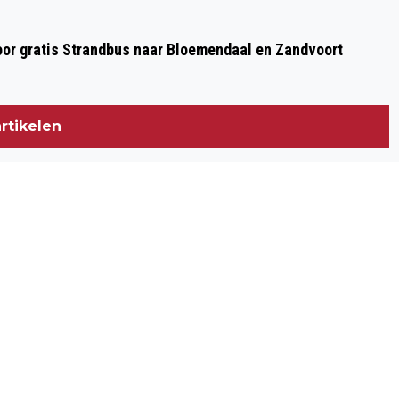
TIJDENS JAARLIJKSE HERDENKING OP
GEDENKPARK WESTERVELD
oor gratis Strandbus naar Bloemendaal en Zandvoort
rtikelen