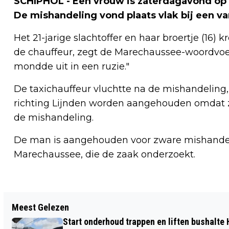
SCHIPHOL - Een vrouw is zaterdagavond op 
De mishandeling vond plaats vlak bij een va
Het 21-jarige slachtoffer en haar broertje (16)
de chauffeur, zegt de Marechaussee-woordvoe
mondde uit in een ruzie."
De taxichauffeur vluchtte na de mishandeling,
richting Lijnden worden aangehouden omdat 
de mishandeling.
De man is aangehouden voor zware mishandel
Marechaussee, die de zaak onderzoekt.
Vorig artikel
Meest Gelezen
RECORDOPBRENGST
Start onderhoud trappen en liften bushalte