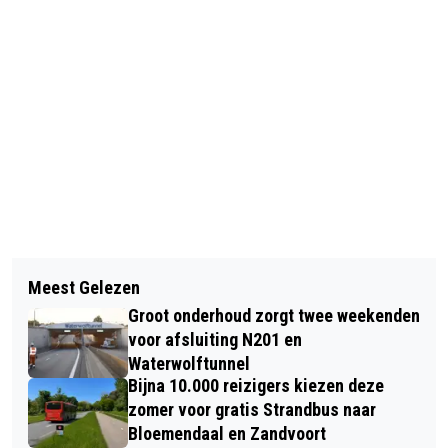
Vorig artikel
Volgend artikel
FATS DOMINO AL BIJNA 70 JAAR
Meest Gelezen
EXPOSITIE ‘ORGANISCHE KUNST’ IN
MISTER BLUE MONDAY
Groot onderhoud zorgt twee weekenden
GALERIE DE TUINKAMER
voor afsluiting N201 en
Waterwolftunnel
Bijna 10.000 reizigers kiezen deze
zomer voor gratis Strandbus naar
Bloemendaal en Zandvoort