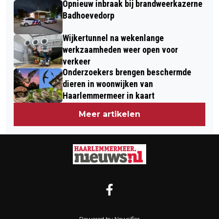
Opnieuw inbraak bij brandweerkazerne
Badhoevedorp
Wijkertunnel na wekenlange
werkzaamheden weer open voor
verkeer
Onderzoekers brengen beschermde
dieren in woonwijken van
Haarlemmermeer in kaart
Meer artikelen
Powered by Newsifier