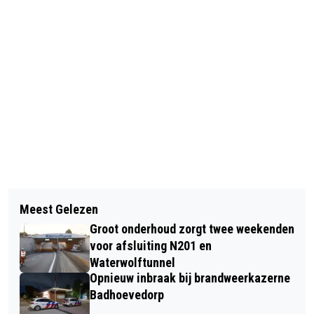
Vorig artikel
Volgend artikel
SPAARNE GASTHUIS BIEDT MEDISCHE
Meest Gelezen
RECORDOPBRENGST
HULPMIDDELEN DAG EN NACHT AAN
Groot onderhoud zorgt twee weekenden
11STRANDENTOCHT: RUIM HALF
VIA AUTOMAAT
voor afsluiting N201 en
MILJOEN EURO VOOR DE
Waterwolftunnel
Opnieuw inbraak bij brandweerkazerne
HARTSTICHTING
Badhoevedorp