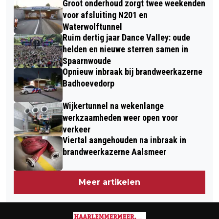
Groot onderhoud zorgt twee weekenden
ROMANTISCHE KERSTSHOWS: BELEEF
OVERVEEN
voor afsluiting N201 en
BETOVERING BIJ GLOBAL GARDEN
Waterwolftunnel
Ruim dertig jaar Dance Valley: oude
ZWAANSHOEK
helden en nieuwe sterren samen in
Spaarnwoude
Opnieuw inbraak bij brandweerkazerne
Badhoevedorp
Wijkertunnel na wekenlange
werkzaamheden weer open voor
verkeer
Viertal aangehouden na inbraak in
brandweerkazerne Aalsmeer
Meer artikelen