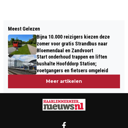
Vorig artikel
Volgend artikel
SCHIPHOL SCHRAPT TIENTALLEN
Meest Gelezen
NS WAARSCHUWT VOOR
VLUCHTEN VANWEGE SNEEUW
Bijna 10.000 reizigers kiezen deze
WERKZAAMHEDEN DIT WEEKEND BIJ
zomer voor gratis Strandbus naar
SCHIPHOL; MINDER TREINEN VAN EN
Bloemendaal en Zandvoort
Start onderhoud trappen en liften
NAAR LUCHTHAVEN
bushalte Hoofddorp Station;
voetgangers en fietsers omgeleid
Meer artikelen