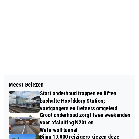
Vorig artikel
Volgend artikel
IN DE BAN VAN DE RINGEN (#4):
Meest Gelezen
HAAL JE STOOMDIPLOMA IN
MARATHONAFSTAND 42 KILOMETER
Start onderhoud trappen en liften
STOOMGEMAAL HALFWEG
EN 195 METER... DANKZIJ KONING
bushalte Hoofddorp Station;
voetgangers en fietsers omgeleid
EDWARD VII
Groot onderhoud zorgt twee weekenden
voor afsluiting N201 en
Waterwolftunnel
Bijna 10.000 reizigers kiezen deze