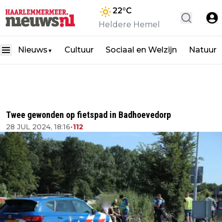
22
°C
Heldere Hemel
Nieuws
Cultuur
Sociaal en Welzijn
Natuur
▼
Twee gewonden op fietspad in Badhoevedorp
28 JUL 2024, 18:16
•
112