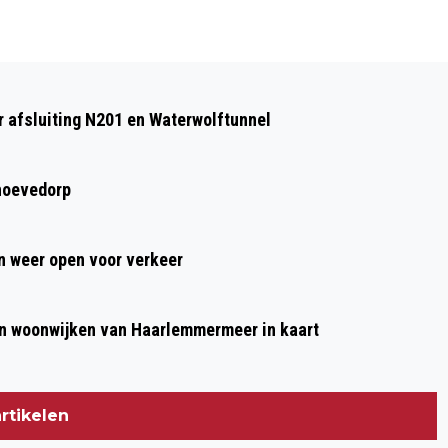
Volgend artikel
GRATIS MET DE BUS NAAR HET
 afsluiting N201 en Waterwolftunnel
STRAND; STRANDBUS VANUIT
HOOFDDORP EN HAARLEM VANDAAG
hoevedorp
VAN START
 weer open voor verkeer
n woonwijken van Haarlemmermeer in kaart
rtikelen