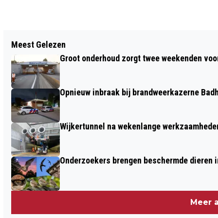
Vorig artikel
Meest Gelezen
TWEE GEWONDEN BIJ STEEKINCIDENT
Groot onderhoud zorgt twee weekenden voor
OP MARKTPLEIN HOOFDDORP,
VERDACHTE AANGEHOUDEN
Opnieuw inbraak bij brandweerkazerne Bad
Wijkertunnel na wekenlange werkzaamheden
Onderzoekers brengen beschermde dieren i
Meer a