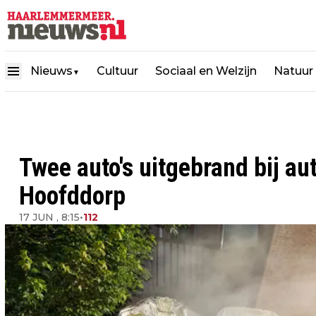
Nieuws
Cultuur
Sociaal en Welzijn
Natuur
▼
Twee auto's uitgebrand bij au
Hoofddorp
17 JUN , 8:15
•
112