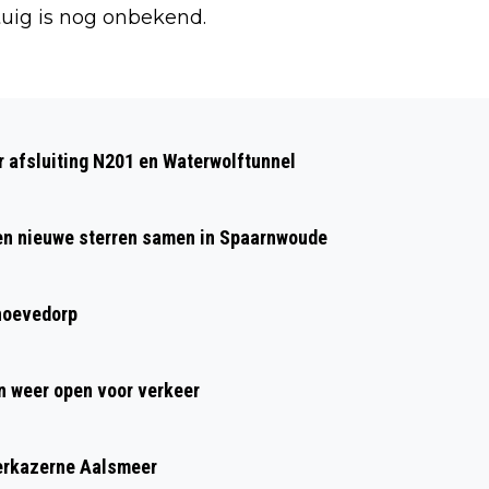
tuig is nog onbekend.
Volgend artikel
STICHTING MEERGROEN COMBINEERT
 afsluiting N201 en Waterwolftunnel
NATUURBEHEER MET CULTUTELE
ONTMOETING IN LINCOLNPARK
 en nieuwe sterren samen in Spaarnwoude
hoevedorp
 weer open voor verkeer
eerkazerne Aalsmeer