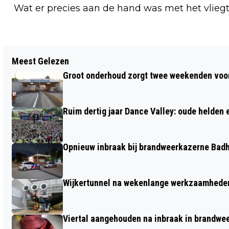
Wat er precies aan de hand was met het vlieg
Vorig artikel
Meest Gelezen
MILITAIRE COLONNE TREKT DOOR
Groot onderhoud zorgt twee weekenden voor
NOORD-HOLLAND: PITTORESKE
DOORTOCHT VIA EGMOND, BAKKUM,
Ruim dertig jaar Dance Valley: oude helden
CASTRICUM, HEILOO EN LIMMEN
Opnieuw inbraak bij brandweerkazerne Bad
Wijkertunnel na wekenlange werkzaamheden
Viertal aangehouden na inbraak in brandw