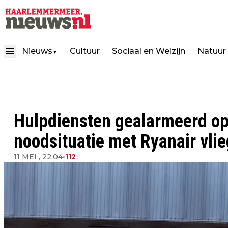
Nieuws
Cultuur
Sociaal en Welzijn
Natuur
▼
Hulpdiensten gealarmeerd o
noodsituatie met Ryanair vlie
11 MEI , 22:04
•
112