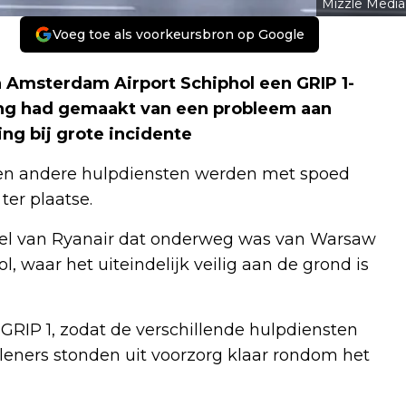
Mizzle Media
Voeg toe als voorkeursbron op Google
 Amsterdam Airport Schiphol een GRIP 1-
ding had gemaakt van een probleem aan
ing bij grote incidente
en andere hulpdiensten werden met spoed
er plaatse.
tel van Ryanair dat onderweg was van Warsaw
l, waar het uiteindelijk veilig aan de grond is
RIP 1, zodat de verschillende hulpdiensten
ners stonden uit voorzorg klaar rondom het