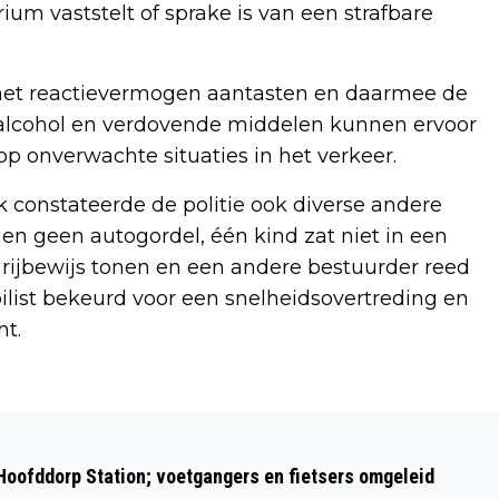
um vaststelt of sprake is van een strafbare
 het reactievermogen aantasten en daarmee de
 alcohol en verdovende middelen kunnen ervoor
p onverwachte situaties in het verkeer.
k constateerde de politie ook diverse andere
en geen autogordel, één kind zat niet in een
n rijbewijs tonen en een andere bestuurder reed
list bekeurd voor een snelheidsovertreding en
ht.
Volgend artikel
TRUDY UIT DE KWAKEL WINT €20.000
 Hoofddorp Station; voetgangers en fietsers omgeleid
BIJ LOT OF HAPPINESS