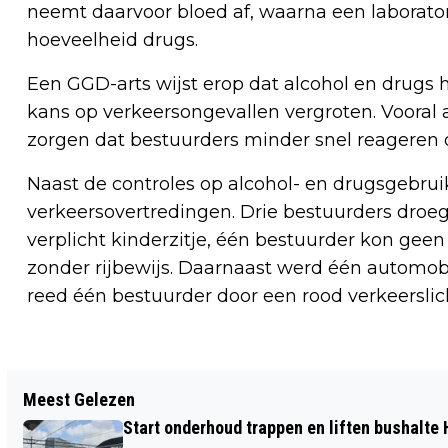
neemt daarvoor bloed af, waarna een laboratori
hoeveelheid drugs.
Een GGD-arts wijst erop dat alcohol en drugs
kans op verkeersongevallen vergroten. Vooral
zorgen dat bestuurders minder snel reageren o
Naast de controles op alcohol- en drugsgebrui
verkeersovertredingen. Drie bestuurders droeg
verplicht kinderzitje, één bestuurder kon gee
zonder rijbewijs. Daarnaast werd één automobi
reed één bestuurder door een rood verkeerslic
Vorig artikel
Meest Gelezen
WIJKERTUNNEL (A9) VIER WEKEN DICHT
Start onderhoud trappen en liften bushalte
WEGENS VERVANGING