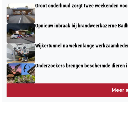
HOOFDPRIJS OUDEJAARSTREKKING
Groot onderhoud zorgt twee weekenden voor
GEVALLEN IN AMSTELVEEN
Opnieuw inbraak bij brandweerkazerne Bad
Wijkertunnel na wekenlange werkzaamheden
Onderzoekers brengen beschermde dieren i
Meer a