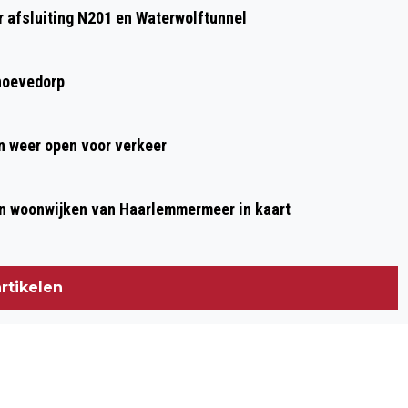
HERSTEL MONUMENTALE SLUISJES
 afsluiting N201 en Waterwolftunnel
HALFWEG, GEMEENTE EN WATERSCHAP
SLAAN HANDEN INEEN
hoevedorp
 weer open voor verkeer
n woonwijken van Haarlemmermeer in kaart
rtikelen