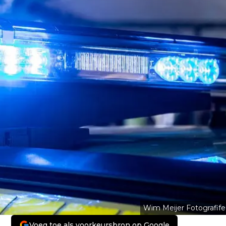
Wim Meijer Fotografife
Voeg toe als voorkeursbron op Google